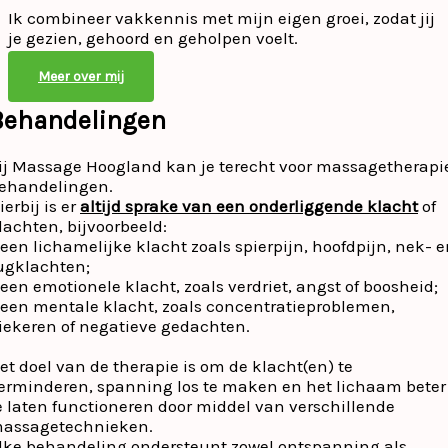
Ik combineer vakkennis met mijn eigen groei, zodat jij
je gezien, gehoord en geholpen voelt.
Meer over mij
Behandelingen
ij Massage Hoogland kan je terecht voor massagetherapi
ehandelingen.
ierbij is er
altijd sprake van een onderliggende klacht
of
lachten, bijvoorbeeld:
 een lichamelijke klacht zoals spierpijn, hoofdpijn, nek- 
ugklachten;
 een emotionele klacht, zoals verdriet, angst of boosheid;
 een mentale klacht, zoals concentratieproblemen,
iekeren of negatieve gedachten.
et doel van de therapie is om de klacht(en) te
erminderen, spanning los te maken en het lichaam beter
e laten functioneren door middel van verschillende
assagetechnieken.
lke behandeling ondersteunt zowel ontspanning als