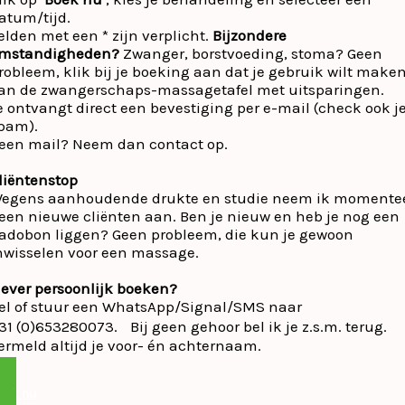
atum/tijd.
elden met een * zijn verplicht.
Bijzondere
mstandigheden?
Zwanger, borstvoeding, stoma? Geen
robleem, klik bij je boeking aan dat je gebruik wilt make
an de zwangerschaps-massagetafel met uitsparingen.
e ontvangt direct een bevestiging per e-mail (check ook j
pam).
een mail? Neem dan contact op.
liëntenstop
egens aanhoudende drukte en studie neem ik momente
een nieuwe cliënten aan. Ben je nieuw en heb je nog een
adobon liggen? Geen probleem, die kun je gewoon
nwisselen voor een massage.
iever persoonlijk boeken?
el of stuur een WhatsApp/Signal/SMS naar
31 (0)653280073. Bij geen gehoor bel ik je z.s.m. terug.
ermeld altijd je voor- én achternaam.
oek nu